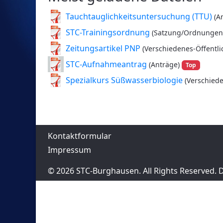
Tauchtauglichkeitsuntersuchung (TTU)
(A
STC-Trainingsordnung
(Satzung/Ordnungen
Zeitungsartikel PNP
(Verschiedenes-Öffentli
STC-Aufnahmeantrag
(Anträge)
Top
Spezialkurs Süßwasserbiologie
(Verschiede
Kontaktformular
Impressum
© 2026 STC-Burghausen. All Rights Reserved.