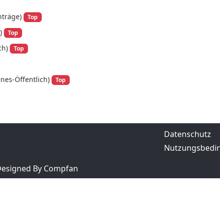
nträge)
Top
)
Top
ch)
Top
nes-Öffentlich)
Top
Datenschutz
Nutzungsbedi
 Designed By Compfan