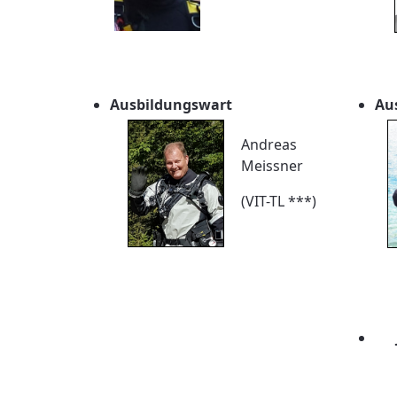
Ausbildungswart
Au
Andreas
Meissner
(VIT-TL ***)