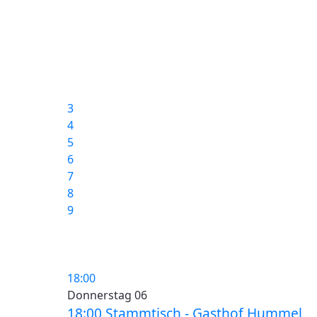
3
4
5
6
7
8
9
18:00
Donnerstag 06
18:00 Stammtisch - Gasthof Hummel