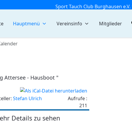
Sport Tauch Club Burghausen e.V. 
te
Hauptmenü
Vereinsinfo
Mitglieder
Kalender
ug Attersee - Hausboot "
teller:
Stefan Ulrich
Aufrufe
:
211
ehr Details zu sehen